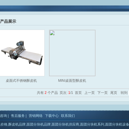
产品展示
桌面式不锈钢酥皮机
MINI桌面型酥皮机
共有
2
个产品 页次:
1
/1 首页 上一页 下一页 尾页 转到
咨询 |
售后服务 |
营销网络
下载中心
联系我们
机价格
,
酥皮机品牌
,
面团分块机品牌
,
面团分块机供应商
,
面团分块机系列
,
面团分块机设